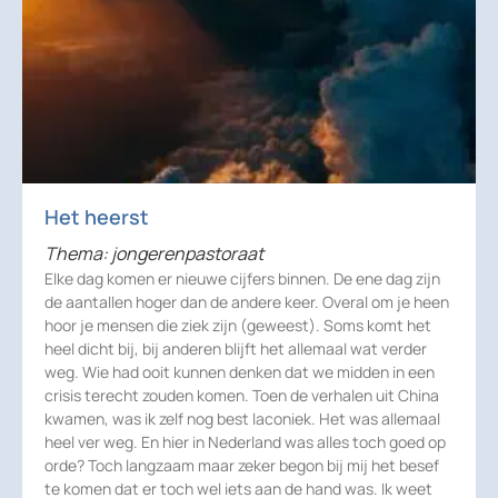
Het heerst
Thema: jongerenpastoraat
Elke dag komen er nieuwe cijfers binnen. De ene dag zijn
de aantallen hoger dan de andere keer. Overal om je heen
hoor je mensen die ziek zijn (geweest). Soms komt het
heel dicht bij, bij anderen blijft het allemaal wat verder
weg. Wie had ooit kunnen denken dat we midden in een
crisis terecht zouden komen. Toen de verhalen uit China
kwamen, was ik zelf nog best laconiek. Het was allemaal
heel ver weg. En hier in Nederland was alles toch goed op
orde? Toch langzaam maar zeker begon bij mij het besef
te komen dat er toch wel iets aan de hand was. Ik weet