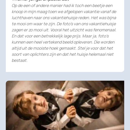
Op de een of andere manier had ik toch een beetje een
knoop in mijn maag toen we afgelopen vakantie vanaf de
luchthaven naar ons vakantiehuisje reden. Het was bijna
te mooi om waar te zijn. De foto’s van ons vakantiehuisje
zagen er zo mooi uit. Vooral het uitzicht was fenomenaal.
En dat voor een betrekkelijk lage prijs. Maar ja, foto’s
kunnen een heel vertekend beeld opleveren. Die worden
altijd uit de mooiste hoek gemaakt. Stel je voor dat het
soort van oplichters zijn en dat het huisje helemaal niet
bestaat.