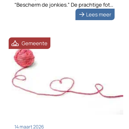
“Bescherm de jonkies.” De prachtige foto
van een reekalfje met zijn moeder
Lees meer
benadrukt de boodschap. De tekst zet
me aan het denken. Bescherming vraagt
om samenwerking; met […]
Gemeente
14 maart 2026