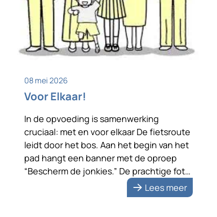
08 mei 2026
Voor Elkaar!
In de opvoeding is samenwerking
cruciaal: met en voor elkaar De fietsroute
leidt door het bos. Aan het begin van het
pad hangt een banner met de oproep
“Bescherm de jonkies.” De prachtige foto
van een reekalfje met zijn moeder
Lees meer
benadrukt de boodschap. De tekst zet
me aan het denken. Bescherming vraagt