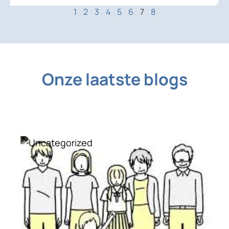
1
2
3
4
5
6
7
8
Onze laatste blogs
Uncategorized