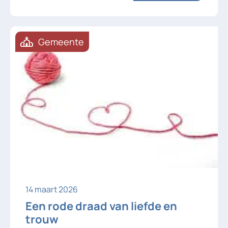
benadrukt de boodschap. De tekst zet
me aan het denken. Bescherming vraagt
om samenwerking; met […]
Gemeente
14 maart 2026
Een rode draad van liefde en
trouw