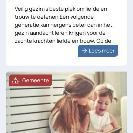
Veilig gezin is beste plek om liefde en
trouw te oefenen Een volgende
generatie kan nergens beter dan in het
gezin aandacht leren krijgen voor de
zachte krachten liefde en trouw. Op de
foto staan ze liefdevol naar elkaar
Lees meer
toegewend. Na zeventig jaar huwelijk zijn
de echtelieden zichtbaar nog steeds dol
op elkaar. Dat is […]
Gemeente