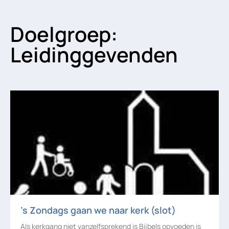
Doelgroep:
Leidinggevenden
’s Zondags gaan we naar kerk (slot)
Als kerkgang niet vanzelfsprekend is Bijbels opvoeden is