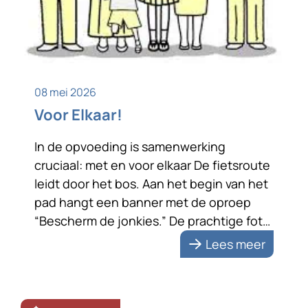
08 mei 2026
Voor Elkaar!
In de opvoeding is samenwerking
cruciaal: met en voor elkaar De fietsroute
leidt door het bos. Aan het begin van het
pad hangt een banner met de oproep
“Bescherm de jonkies.” De prachtige foto
van een reekalfje met zijn moeder
Lees meer
benadrukt de boodschap. De tekst zet
me aan het denken. Bescherming vraagt
om samenwerking; met […]