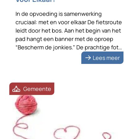
In de opvoeding is samenwerking
cruciaal: met en voor elkaar De fietsroute
leidt door het bos. Aan het begin van het
pad hangt een banner met de oproep
“Bescherm de jonkies.” De prachtige foto
van een reekalfje met zijn moeder
Lees meer
benadrukt de boodschap. De tekst zet
me aan het denken. Bescherming vraagt
om samenwerking; met […]
Gemeente