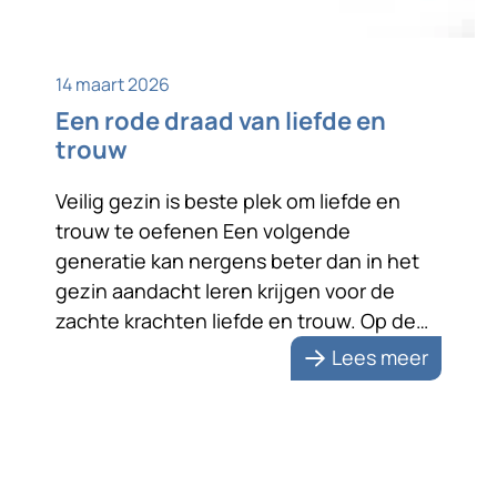
14 maart 2026
Een rode draad van liefde en
trouw
Veilig gezin is beste plek om liefde en
trouw te oefenen Een volgende
generatie kan nergens beter dan in het
gezin aandacht leren krijgen voor de
zachte krachten liefde en trouw. Op de
foto staan ze liefdevol naar elkaar
Lees meer
toegewend. Na zeventig jaar huwelijk zijn
de echtelieden zichtbaar nog steeds dol
op elkaar. Dat is […]