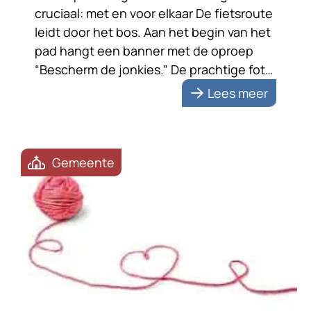
cruciaal: met en voor elkaar De fietsroute
leidt door het bos. Aan het begin van het
pad hangt een banner met de oproep
“Bescherm de jonkies.” De prachtige foto
van een reekalfje met zijn moeder
Lees meer
benadrukt de boodschap. De tekst zet
me aan het denken. Bescherming vraagt
om samenwerking; met […]
Gemeente