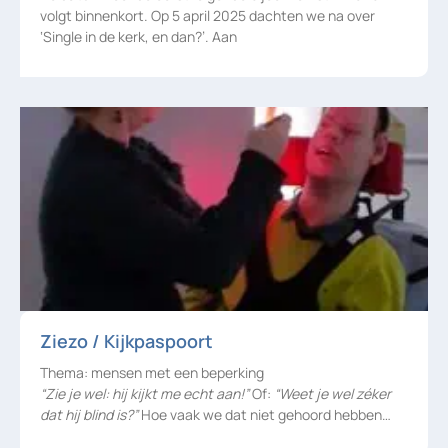
volgt binnenkort. Op 5 april 2025 dachten we na over
‘Single in de kerk, en dan?’. Aan
Ziezo / Kijkpaspoort
Thema: mensen met een beperking
“Zie je wel: hij kijkt me echt aan!”
Of:
“Weet je wel zéker
dat hij blind is?”
Hoe vaak we dat niet gehoord hebben…