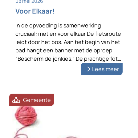
08 mei 2026
Voor Elkaar!
In de opvoeding is samenwerking
cruciaal: met en voor elkaar De fietsroute
leidt door het bos. Aan het begin van het
pad hangt een banner met de oproep
“Bescherm de jonkies.” De prachtige foto
van een reekalfje met zijn moeder
Lees meer
benadrukt de boodschap. De tekst zet
me aan het denken. Bescherming vraagt
om samenwerking; met […]
Gemeente