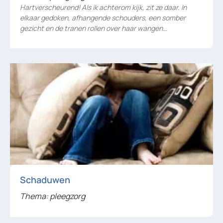
Hartverscheurend! Als ik achterom kijk, zit ze daar. In
elkaar gedoken, afhangende schouders, een somber
gezicht en de tranen rollen over haar wangen…
Schaduwen
Thema: pleegzorg