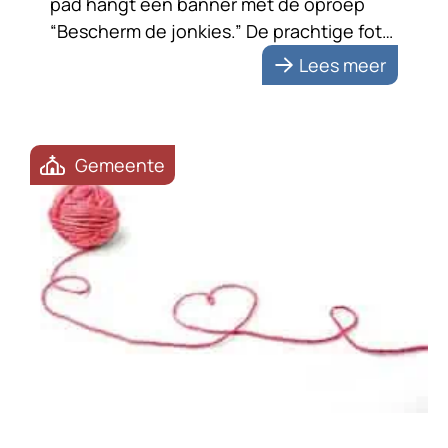
pad hangt een banner met de oproep
“Bescherm de jonkies.” De prachtige foto
van een reekalfje met zijn moeder
Lees meer
benadrukt de boodschap. De tekst zet
me aan het denken. Bescherming vraagt
om samenwerking; met […]
Gemeente