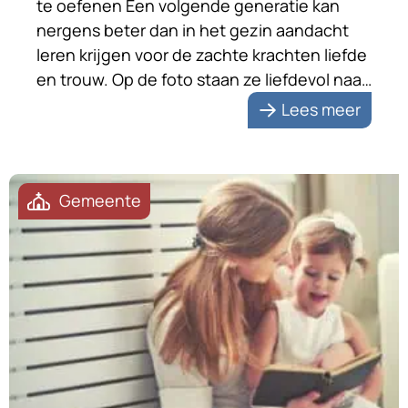
te oefenen Een volgende generatie kan
nergens beter dan in het gezin aandacht
leren krijgen voor de zachte krachten liefde
en trouw. Op de foto staan ze liefdevol naar
elkaar toegewend. Na zeventig jaar huwelijk
Lees meer
zijn de echtelieden zichtbaar nog steeds
dol op elkaar. Dat is […]
Gemeente