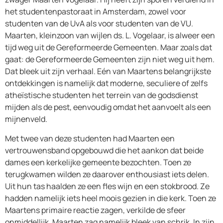
het studentenpastoraat in Amsterdam, zowel voor
studenten van de UvA als voor studenten van de VU.
Maarten, kleinzoon van wijlen ds. L. Vogelaar, is alweer een
tijd weg uit de Gereformeerde Gemeenten. Maar zoals dat
gaat: de Gereformeerde Gemeenten zijn niet weg uit hem.
Dat bleek uit zijn verhaal. Eén van Maartens belangrijkste
ontdekkingen is namelijk dat moderne, seculiere of zelfs
atheïstische studenten het terrein van de godsdienst
mijden als de pest, eenvoudig omdat het aanvoelt als een
mijnenveld.
Met twee van deze studenten had Maarten een
vertrouwensband opgebouwd die het aankon dat beide
dames een kerkelijke gemeente bezochten. Toen ze
terugkwamen wilden ze daarover enthousiast iets delen.
Uit hun tas haalden ze een fles wijn en een stokbrood. Ze
hadden namelijk iets heel moois gezien in die kerk. Toen ze
Maartens primaire reactie zagen, verkilde de sfeer
onmiddellijk. Maarten zag namelijk bleek van schrik. In zijn