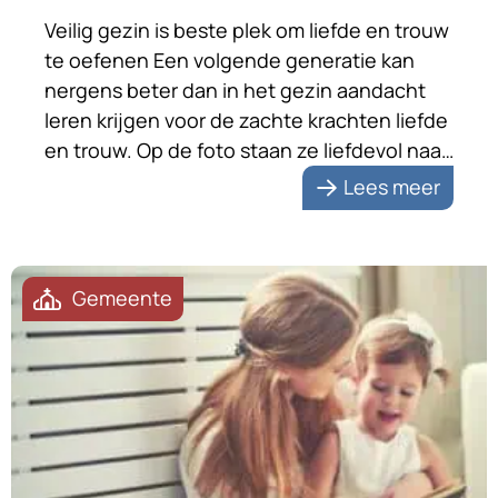
Veilig gezin is beste plek om liefde en trouw
te oefenen Een volgende generatie kan
nergens beter dan in het gezin aandacht
leren krijgen voor de zachte krachten liefde
en trouw. Op de foto staan ze liefdevol naar
elkaar toegewend. Na zeventig jaar huwelijk
Lees meer
zijn de echtelieden zichtbaar nog steeds
dol op elkaar. Dat is […]
Gemeente