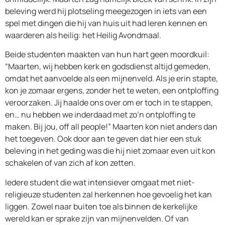
beleving werd hij plotseling meegezogen in iets van een
spel met dingen die hij van huis uit had leren kennen en
waarderen als heilig: het Heilig Avondmaal.
Beide studenten maakten van hun hart geen moordkuil:
“Maarten, wij hebben kerk en godsdienst altijd gemeden,
omdat het aanvoelde als een mijnenveld. Als je erin stapte,
kon je zomaar ergens, zonder het te weten, een ontploffing
veroorzaken. Jij haalde ons over om er toch in te stappen,
en… nu hebben we inderdaad met zo’n ontploffing te
maken. Bij jou, off all people!” Maarten kon niet anders dan
het toegeven. Ook door aan te geven dat hier een stuk
beleving in het geding was die hij niet zomaar even uit kon
schakelen of van zich af kon zetten.
Iedere student die wat intensiever omgaat met niet-
religieuze studenten zal herkennen hoe gevoelig het kan
liggen. Zowel naar buiten toe als binnen de kerkelijke
wereld kan er sprake zijn van mijnenvelden. Of van