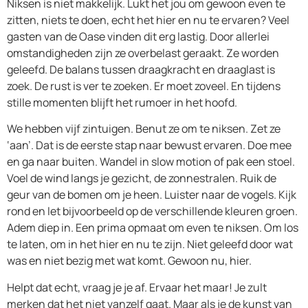
Niksen is niet makkelijk. Lukt het jou om gewoon even te
zitten, niets te doen, echt het hier en nu te ervaren? Veel
gasten van de Oase vinden dit erg lastig. Door allerlei
omstandigheden zijn ze overbelast geraakt. Ze worden
geleefd. De balans tussen draagkracht en draaglast is
zoek. De rust is ver te zoeken. Er moet zoveel. En tijdens
stille momenten blijft het rumoer in het hoofd.
We hebben vijf zintuigen. Benut ze om te niksen. Zet ze
‘aan’. Dat is de eerste stap naar bewust ervaren. Doe mee
en ga naar buiten. Wandel in slow motion of pak een stoel.
Voel de wind langs je gezicht, de zonnestralen. Ruik de
geur van de bomen om je heen. Luister naar de vogels. Kijk
rond en let bijvoorbeeld op de verschillende kleuren groen.
Adem diep in. Een prima opmaat om even te niksen. Om los
te laten, om in het hier en nu te zijn. Niet geleefd door wat
was en niet bezig met wat komt. Gewoon nu, hier.
Helpt dat echt, vraag je je af. Ervaar het maar! Je zult
merken dat het niet vanzelf gaat. Maar als je de kunst van