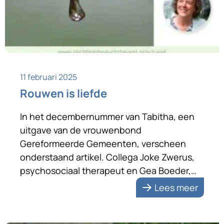
11 februari 2025
Rouwen is liefde
In het decembernummer van Tabitha, een
uitgave van de vrouwenbond
Gereformeerde Gemeenten, verscheen
onderstaand artikel. Collega Joke Zwerus,
psychosociaal therapeut en Gea Boeder,
toegepast psycholoog in opleiding werkten
Lees meer
aan dit artikel mee. Mogelijk herkent u de
volgende situatie. U hebt een aantal jaren