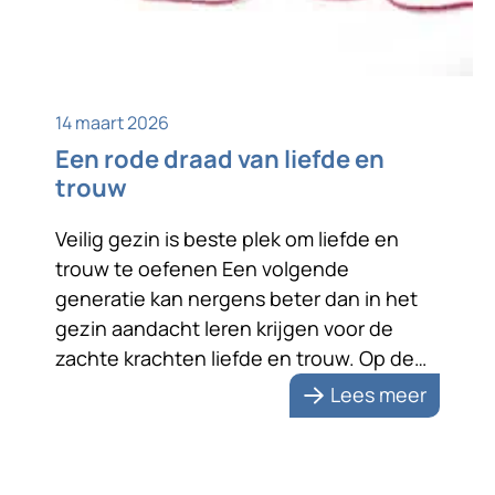
14 maart 2026
Een rode draad van liefde en
trouw
Veilig gezin is beste plek om liefde en
trouw te oefenen Een volgende
generatie kan nergens beter dan in het
gezin aandacht leren krijgen voor de
zachte krachten liefde en trouw. Op de
foto staan ze liefdevol naar elkaar
Lees meer
toegewend. Na zeventig jaar huwelijk zijn
de echtelieden zichtbaar nog steeds dol
op elkaar. Dat is […]