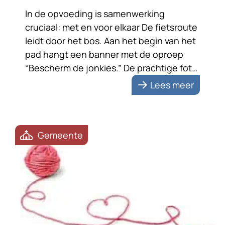
In de opvoeding is samenwerking
cruciaal: met en voor elkaar De fietsroute
leidt door het bos. Aan het begin van het
pad hangt een banner met de oproep
“Bescherm de jonkies.” De prachtige foto
van een reekalfje met zijn moeder
Lees meer
benadrukt de boodschap. De tekst zet
me aan het denken. Bescherming vraagt
om samenwerking; met […]
Gemeente