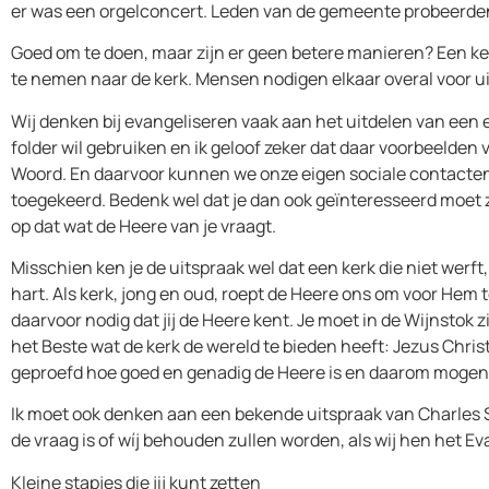
er was een orgelconcert. Leden van de gemeente probeerden 
Goed om te doen, maar zijn er geen betere manieren? Een ker
te nemen naar de kerk. Mensen nodigen elkaar overal voor ui
Wij denken bij evangeliseren vaak aan het uitdelen van een ev
folder wil gebruiken en ik geloof zeker dat daar voorbeelden
Woord. En daarvoor kunnen we onze eigen sociale contacten ge
toegekeerd. Bedenk wel dat je dan ook geïnteresseerd moet zij
op dat wat de Heere van je vraagt.
Misschien ken je de uitspraak wel dat een kerk die niet werft,
hart. Als kerk, jong en oud, roept de Heere ons om voor Hem 
daarvoor nodig dat jij de Heere kent. Je moet in de Wijnstok 
het Beste wat de kerk de wereld te bieden heeft: Jezus Chri
geproefd hoe goed en genadig de Heere is en daarom mogen
Ik moet ook denken aan een bekende uitspraak van Charles
de vraag is of wíj behouden zullen worden, als wij hen het E
Kleine stapjes die jij kunt zetten