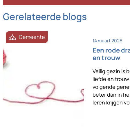
Gerelateerde blogs
Gemeente
14 maart 2026
Een rode dra
en trouw
Veilig gezin is
liefde en trou
volgende gener
beter dan in h
leren krijgen v
krachten liefde
foto staan ze li
toegewend. Na 