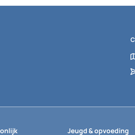
e echtelieden
steeds dol op
]
C
onlijk
Jeugd & opvoeding