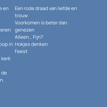
e en
Een rode draad van liefde en
trouw
Voorkomen is beter dan
deren
genezen
Alleen… Fijn?
oop in
Hokjes denken
Feest
 kerk
 de
n.