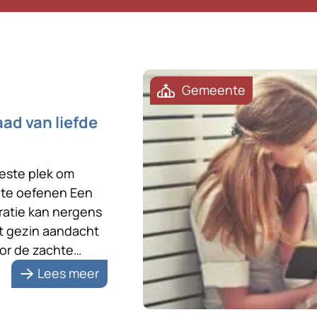
Gemeente
ad van liefde
 beste plek om
w te oefenen Een
atie kan nergens
et gezin aandacht
oor de zachte
 en trouw. Op de
Lees meer
efdevol naar elkaar
zeventig jaar