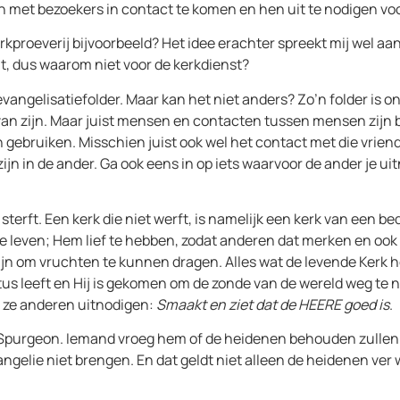
met bezoekers in contact te komen en hen uit te nodigen voo
kproeverij bijvoorbeeld? Het idee erachter spreekt mij wel aa
t, dus waarom niet voor de kerkdienst?
angelisatiefolder. Maar kan het niet anders? Zo’n folder is onp
 van zijn. Maar juist mensen en contacten tussen mensen zijn 
bruiken. Misschien juist ook wel het contact met die vriend o
n in de ander. Ga ook eens in op iets waarvoor de ander je uitn
 sterft. Een kerk die niet werft, is namelijk een kerk van een b
te leven; Hem lief te hebben, zodat anderen dat merken en ook 
zijn om vruchten te kunnen dragen. Alles wat de levende Kerk he
stus leeft en Hij is gekomen om de zonde van de wereld weg te
 ze anderen uitnodigen:
Smaakt en ziet dat de HEERE goed is
.
 Spurgeon. Iemand vroeg hem of de heidenen behouden zullen 
vangelie niet brengen. En dat geldt niet alleen de heidenen ve