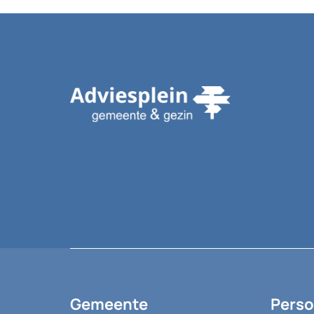
huwelijk zijn d
zichtbaar nog 
elkaar. Dat is […
Gemeente
Perso