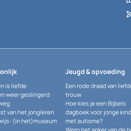
onlijk
Jeugd & opvoeding
 is liefde
Een rode draad van liefd
n weer geslingerd
trouw
weg
Hoe kies je een Bijbels
st van het jongleren
dagboek voor jonge kin
ijs- (in het)museum
met autisme?
Werp het anker van de h