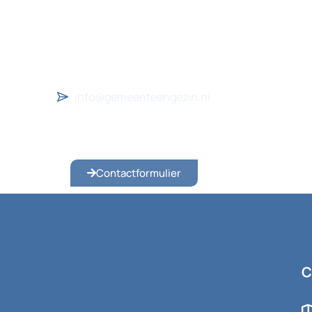
info@gemeenteengezin.nl
Contactformulier
C