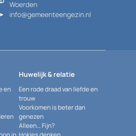
Woerden
info@gemeenteengezin.nl
Huwelijk & relatie
e en
Een rode draad van liefde en
trouw
Voorkomen is beter dan
deren
genezen
Alleen… Fijn?
oop in
Hokjes denken