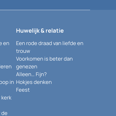
Huwelijk & relatie
e en
Een rode draad van liefde en
trouw
Voorkomen is beter dan
deren
genezen
Alleen… Fijn?
oop in
Hokjes denken
Feest
 kerk
 de