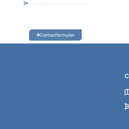
info@gemeenteengezin.nl
Contactformulier
C